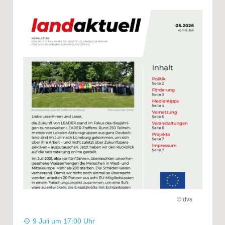
© dvs
9 Juli um 17:00 Uhr
history