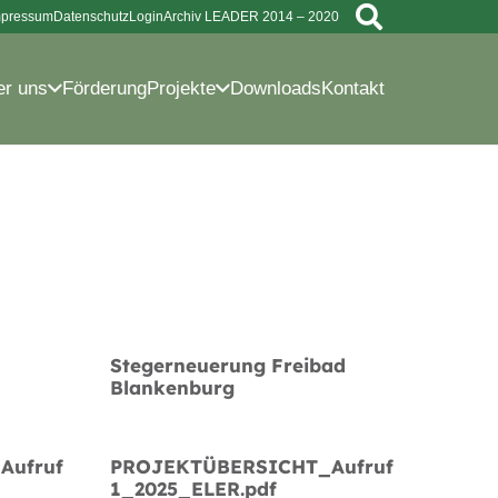
mpressum
Datenschutz
Login
Archiv LEADER 2014 – 2020
er uns
Förderung
Projekte
Downloads
Kontakt
Stegerneuerung Freibad
Blankenburg
Aufruf
PROJEKTÜBERSICHT_Aufruf
1_2025_ELER.pdf