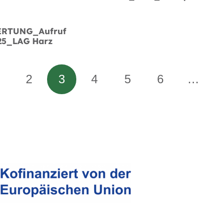
RTUNG_Aufruf
25_LAG Harz
2
3
4
5
6
…