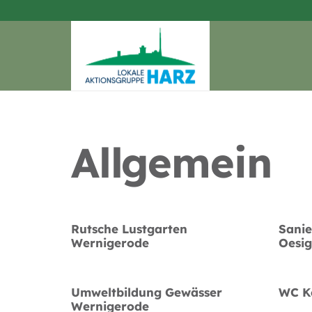
Allgemein
Rutsche Lustgarten
Sanie
Wernigerode
Oesig
Umweltbildung Gewässer
WC K
Wernigerode