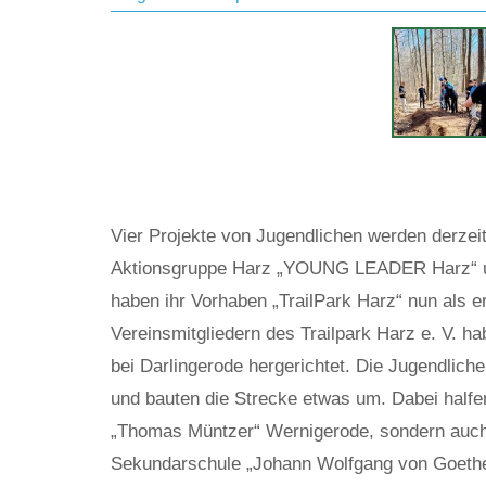
Die Jugendlichen beim Arbeitseinsatz am „Tr
© Nicole Watzek
Vier Projekte von Jugendlichen werden derze
Aktionsgruppe Harz „YOUNG LEADER Harz“ umg
haben ihr Vorhaben „TrailPark Harz“ nun als 
Vereinsmitgliedern des Trailpark Harz e. V. h
bei Darlingerode hergerichtet. Die Jugendliche
und bauten die Strecke etwas um. Dabei halfe
„Thomas Müntzer“ Wernigerode, sondern auc
Sekundarschule „Johann Wolfgang von Goethe“