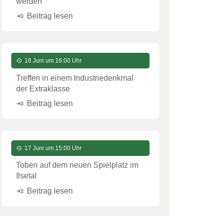
werden
Beitrag lesen
read_more
18 Juni um 16:00 Uhr
history
Treffen in einem Industriedenkmal
der Extraklasse
Beitrag lesen
read_more
17 Juni um 15:00 Uhr
history
Toben auf dem neuen Spielplatz im
Ilsetal
Beitrag lesen
read_more