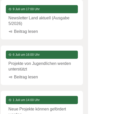
9 Juli um 17:00 Uhr
history
Newsletter Land aktuell (Ausgabe
5/2026)
Beitrag lesen
read_more
6 Juli um 16:00 Uhr
history
Projekte von Jugendlichen werden
unterstützt
Beitrag lesen
read_more
1 Juli um 14:00 Uhr
history
Neue Projekte können gefördert