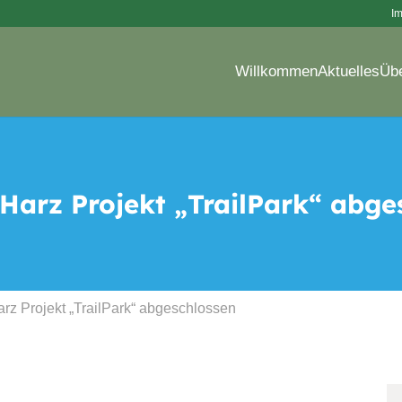
I
Willkommen
Aktuelles
Üb
arz Projekt „TrailPark“ abge
 Projekt „TrailPark“ abgeschlossen