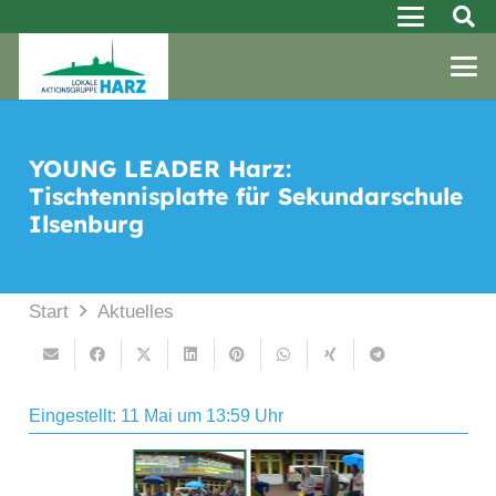
YOUNG LEADER Harz:
Tischtennisplatte für Sekundarschule
Ilsenburg
Start
Aktuelles
Eingestellt:
11 Mai um 13:59 Uhr
Die YOUNG LEADER Harz-Gruppe der
Sekundarschule Ilsenburg mit Unterstützern des