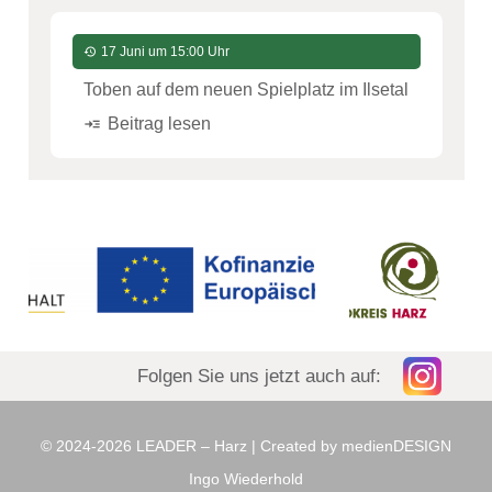
17 Juni um 15:00 Uhr
history
Toben auf dem neuen Spielplatz im Ilsetal
Beitrag lesen
read_more
Folgen Sie uns jetzt auch auf:
© 2024-2026 LEADER – Harz |
Created by medienDESIGN
Ingo Wiederhold