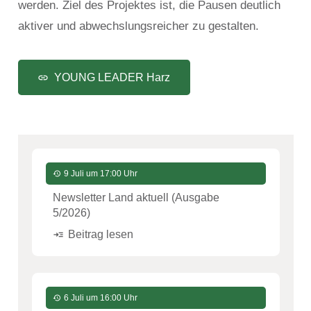
werden. Ziel des Projektes ist, die Pausen deutlich
aktiver und abwechslungsreicher zu gestalten.
YOUNG LEADER Harz
link
9 Juli um 17:00 Uhr
history
Newsletter Land aktuell (Ausgabe
5/2026)
Beitrag lesen
read_more
6 Juli um 16:00 Uhr
history